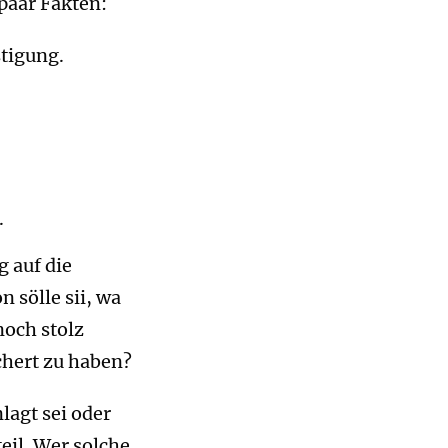
 paar Fakten:
stigung.
.
g auf die
 sölle sii, wa
noch stolz
chert zu haben?
lagt sei oder
eil. Wer solche