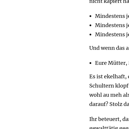
nicht kapiert ha
Mindestens je
Mindestens je
Mindestens j
Und wenn das all
Eure Mütter,
Es ist ekelhaft
Schultern klopf
wohl au meh als
darauf? Stolz d
Ihr beteuert, d
gewalttätig geg