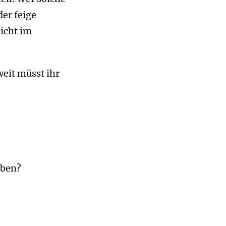
der feige
nicht im
weit müsst ihr
eben?