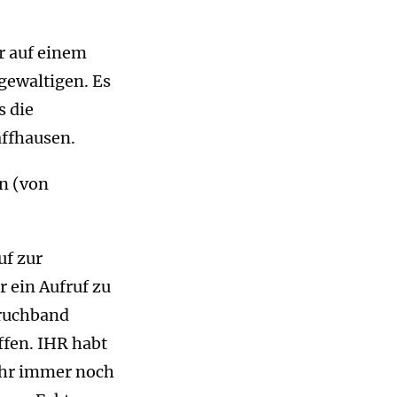
r auf einem
gewaltigen. Es
s die
ffhausen.
n (von
uf zur
 ein Aufruf zu
pruchband
ffen. IHR habt
 ihr immer noch