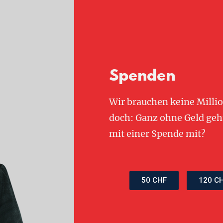
Spenden
Wir brauchen keine Milli
doch: Ganz ohne Geld geht 
mit einer Spende mit?
50 CHF
120 C