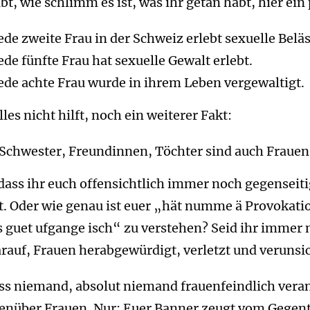
bt, wie schlimm es ist, was ihr getan habt, hier ein
de zweite Frau in der Schweiz erlebt sexuelle Belä
de fünfte Frau hat sexuelle Gewalt erlebt.
ede achte Frau wurde in ihrem Leben vergewaltigt.
es nicht hilft, noch ein weiterer Fakt:
 Schwester, Freundinnen, Töchter sind auch Frauen
, dass ihr euch offensichtlich immer noch gegenseiti
t. Oder wie genau ist euer „hät numme ä Provokation
 guet ufgange isch“ zu verstehen? Seid ihr immer 
arauf, Frauen herabgewürdigt, verletzt und verunsi
ass niemand, absolut niemand frauenfeindlich veran
enüber Frauen. Nur: Euer Banner zeugt vom Gegent